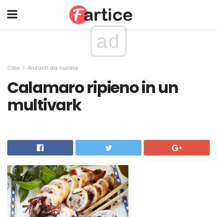
ad
Cibo
Aiutanti da cucina
Calamaro ripieno in un
multivark