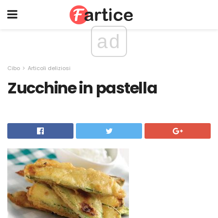
ad
Cibo
Articoli deliziosi
Zucchine in pastella