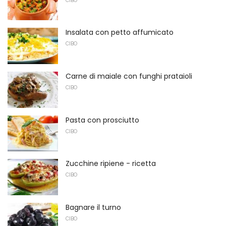
CIBO
Insalata con petto affumicato
CIBO
Carne di maiale con funghi prataioli
CIBO
Pasta con prosciutto
CIBO
Zucchine ripiene - ricetta
CIBO
Bagnare il turno
CIBO