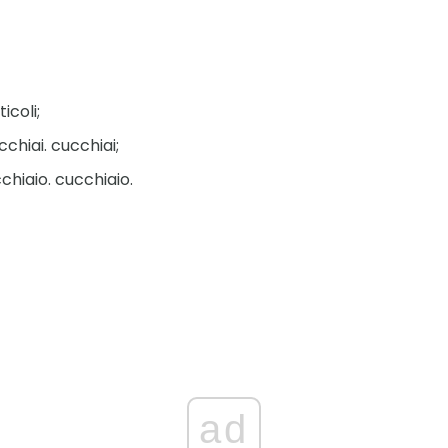
icoli;
chiai. cucchiai;
chiaio. cucchiaio.
ad