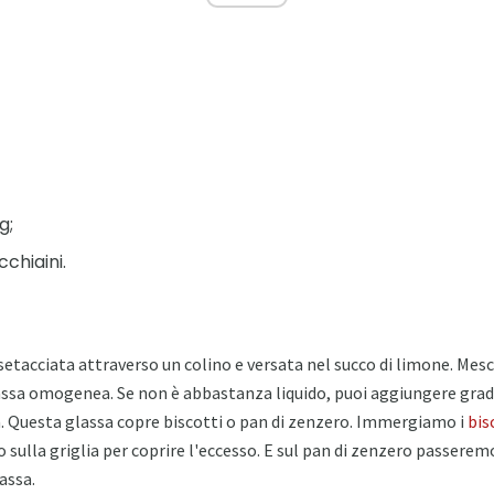
g;
cchiaini.
 setacciata attraverso un colino e versata nel succo di limone. Me
sa omogenea. Se non è abbastanza liquido, puoi aggiungere gra
ua. Questa glassa copre biscotti o pan di zenzero. Immergiamo i
bis
sulla griglia per coprire l'eccesso. E sul pan di zenzero passere
assa.