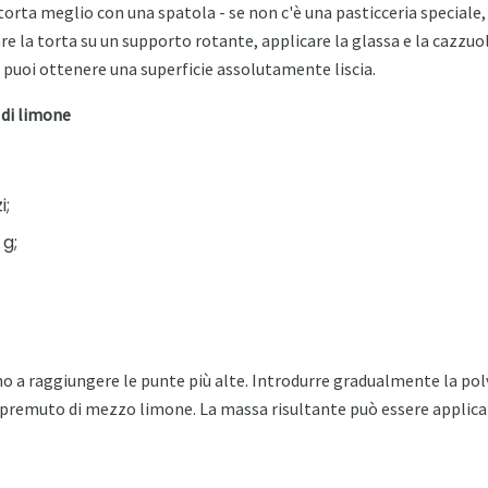
torta meglio con una spatola - se non c'è una pasticceria speciale,
re la torta su un supporto rotante, applicare la glassa e la cazzuo
, puoi ottenere una superficie assolutamente liscia.
 di limone
i;
 g;
no a raggiungere le punte più alte. Introdurre gradualmente la pol
premuto di mezzo limone. La massa risultante può essere applicat