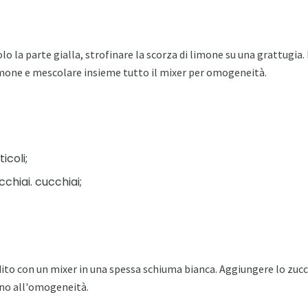
o la parte gialla, strofinare la scorza di limone su una grattugia
 limone e mescolare insieme tutto il mixer per omogeneità.
icoli;
chiai. cucchiai;
to con un mixer in una spessa schiuma bianca. Aggiungere lo zucche
ino all'omogeneità.