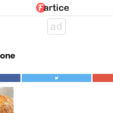
ad
mone