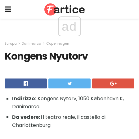
ad
Europa
Danimarca
Copenhagen
Kongens Nyutorv
Indirizzo:
Kongens Nytorv, 1050 København K,
Danimarca
Da vedere: il
teatro reale, il castello di
Charlottenburg