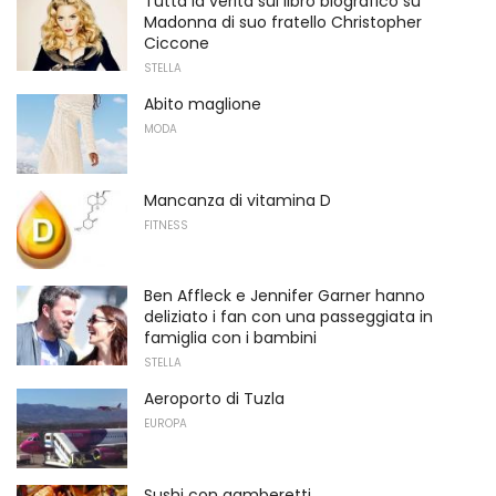
Tutta la verità sul libro biografico su
Madonna di suo fratello Christopher
Ciccone
STELLA
Abito maglione
MODA
Mancanza di vitamina D
FITNESS
Ben Affleck e Jennifer Garner hanno
deliziato i fan con una passeggiata in
famiglia con i bambini
STELLA
Aeroporto di Tuzla
EUROPA
Sushi con gamberetti