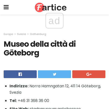
ad
Europa
Svezia
Gothenburg
Museo della città di
Göteborg
Indirizzo:
Norra Hamngatan 12, 411 14 Göteborg,
Svezia
Tel:
+46 31 368 36 00
Sito Web:
stadsmuseum.goteborg.se