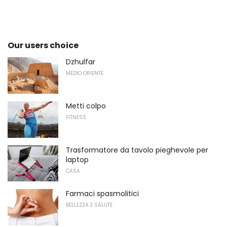
Our users choice
Dzhulfar
MEDIO ORIENTE
Metti colpo
FITNESS
Trasformatore da tavolo pieghevole per
laptop
CASA
Farmaci spasmolitici
BELLEZZA E SALUTE