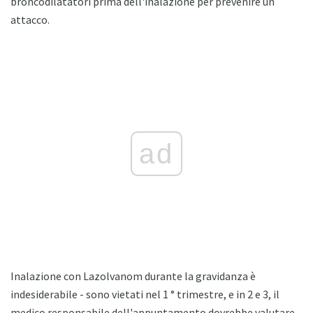
broncodilatatori prima dell'inalazione per prevenire un
attacco.
ad
Inalazione con Lazolvanom durante la gravidanza è
indesiderabile - sono vietati nel 1 ° trimestre, e in 2 e 3, il
medico responsabile dell'appuntamento dovrebbe valutare