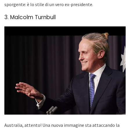
sporgente: è lo stile di un vero ex-presidente.
3. Malcolm Turnbull
Australia, attento! Una nuova immagine sta attaccando la