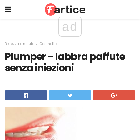
ad
Bellezza e salute
Cosmetici
Plumper - labbra paffute
senza iniezioni