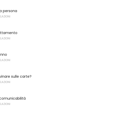
la persona
ELAZIONI
rattamento
ELAZIONI
onno
ELAZIONI
nare sulle carte?
ELAZIONI
 comunicabilità
ELAZIONI