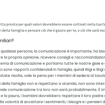
tta pronta per quali valori dovrebbero essere coltivati ​​nella tua f
i della famiglia e pensare ciò che è giusto per te, e ciò che sarà inut
iliari?
qualsiasi persona, la comunicazione è importante, ha bis
e la propria opinione, ricevere consigli e raccomandazion
ema di comunicazione e portiamo tutte le nostre gioie e 
i sono rapporti confidenziali in famiglia, quindi litigi e lit
te risolte, vale la pena per i membri di sedersi al tavolo
della famiglia non si rispettano a vicenda, non sono inter
ormale comunicazione tra loro non sarà probabilmente. È 
e la paura, i bambini dovrebbero rispettare il loro padre e 
la volontà di accettare i sentimenti, i bisogni e i pensieri 