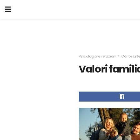
Psicologia e relazioni
Conosci t
Valori famili