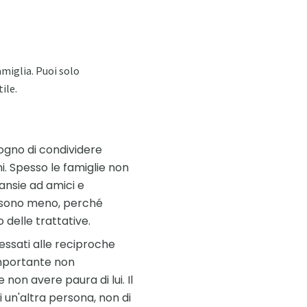
amiglia. Puoi solo
ile.
ogno di condividere
i. Spesso le famiglie non
ansie ad amici e
igi sono meno, perché
 delle trattative.
essati alle reciproche
importante non
non avere paura di lui. Il
di un'altra persona, non di