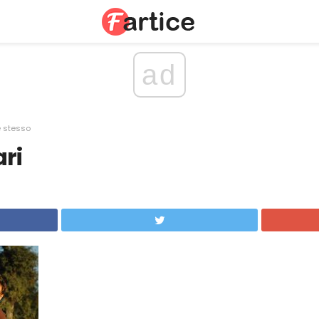
ad
e stesso
ari