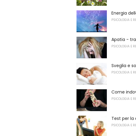
Energia del
PSICOLOGIA E R
Apatia - t
PSICOLOGIA E R
Sveglia e s
PSICOLOGIA E R
Come indovi
PSICOLOGIA E R
Test per la
PSICOLOGIA E R