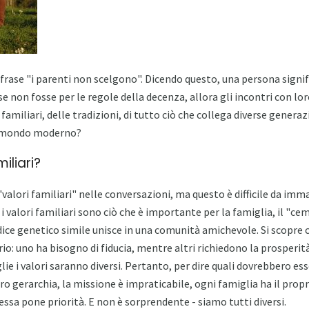
frase "i parenti non scelgono". Dicendo questo, una persona signif
se non fosse per le regole della decenza, allora gli incontri con l
i familiari, delle tradizioni, di tutto ciò che collega diverse genera
l mondo moderno?
iliari?
 "valori familiari" nelle conversazioni, ma questo è difficile da imm
i valori familiari sono ciò che è importante per la famiglia, il "c
ice genetico simile unisce in una comunità amichevole. Si scopre c
rio: uno ha bisogno di fiducia, mentre altri richiedono la prosperità
ie i valori saranno diversi. Pertanto, per dire quali dovrebbero esse
ro gerarchia, la missione è impraticabile, ogni famiglia ha il propri
ssa pone priorità. E non è sorprendente - siamo tutti diversi.