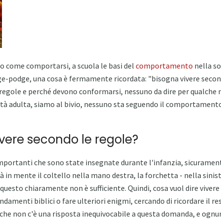
tto come comportarsi, a scuola le basi del
comportamento
nella so
ge-podge, una cosa è fermamente ricordata: "bisogna vivere second
egole e perché devono conformarsi, nessuno da dire per qualche m
età adulta, siamo al bivio, nessuno sta seguendo il comportament
ivere secondo le regole?
 importanti che sono state insegnate durante l'infanzia, sicuram
rà in mente il coltello nella mano destra, la forchetta - nella sinist
 questo chiaramente non è sufficiente. Quindi, cosa vuol dire vivere
mandamenti biblici o fare ulteriori enigmi, cercando di ricordare il re
 che non c'è una risposta inequivocabile a questa domanda, e ognu