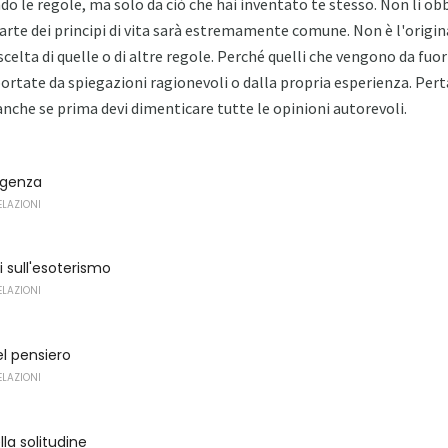
do le regole, ma solo da ciò che hai inventato te stesso. Non li ob
te dei principi di vita sarà estremamente comune. Non è l'origin
scelta di quelle o di altre regole. Perché quelli che vengono da fuo
ortate da spiegazioni ragionevoli o dalla propria esperienza. Pert
, anche se prima devi dimenticare tutte le opinioni autorevoli.
ligenza
ELAZIONI
bri sull'esoterismo
ELAZIONI
el pensiero
ELAZIONI
la solitudine