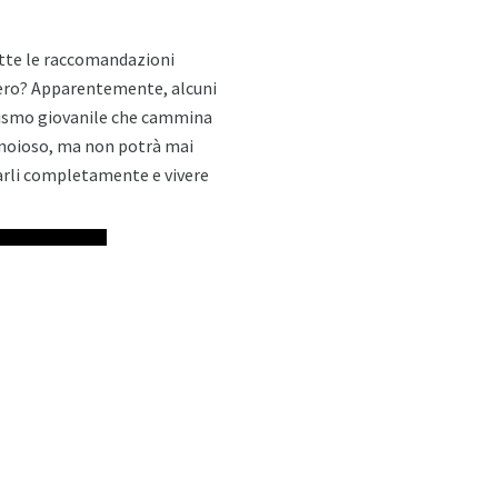
utte le raccomandazioni
 vero? Apparentemente, alcuni
lismo giovanile che cammina
e noioso, ma non potrà mai
narli completamente e vivere