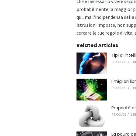
che è necessario vivere secon
probabilmente la maggior par
qui, ma l'indipendenza della 
istruzioni imposte, non supp
cercare le tue regole di vita
Related Articles
Tipi di intel
PSICOLOGIA E R
I migliori li
PSICOLOGIA E R
Proprietà d
PSICOLOGIA E R
La paura del