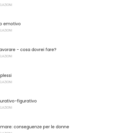
ELAZIONI
o emotivo
ELAZIONI
lavorare - cosa dovrei fare?
ELAZIONI
plessi
ELAZIONI
gurativo-figurativo
ELAZIONI
fumare: conseguenze per le donne