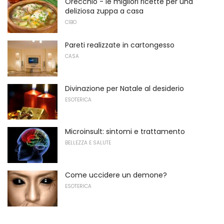
Orecchio - le migliori ricette per una
deliziosa zuppa a casa
CIBO
Pareti realizzate in cartongesso
CASA
Divinazione per Natale al desiderio
ESOTERICA
Microinsult: sintomi e trattamento
BELLEZZA E SALUTE
Come uccidere un demone?
ESOTERICA