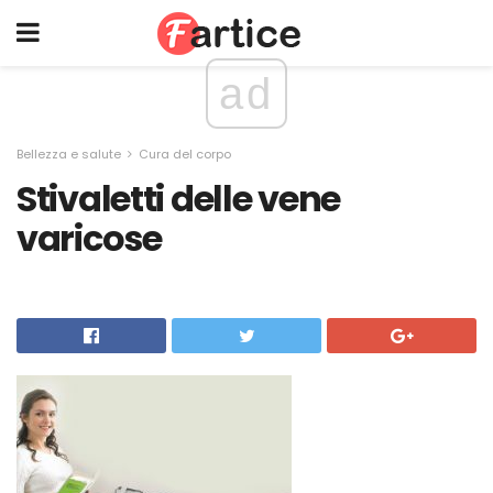
ad
Bellezza e salute
Cura del corpo
Stivaletti delle vene
varicose