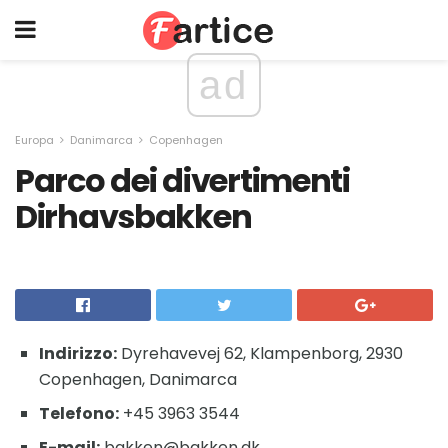
ad
Europa
Danimarca
Copenhagen
Parco dei divertimenti
Dirhavsbakken
Indirizzo:
Dyrehavevej 62, Klampenborg, 2930
Copenhagen, Danimarca
Telefono:
+45 3963 3544
E-mail:
bakken@bakken.dk