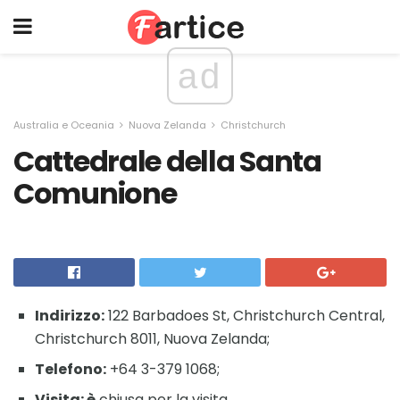
ad
Australia e Oceania
Nuova Zelanda
Christchurch
Cattedrale della Santa
Comunione
Indirizzo:
122 Barbadoes St, Christchurch Central,
Christchurch 8011, Nuova Zelanda;
Telefono:
+64 3-379 1068;
Visita: è
chiusa per la visita