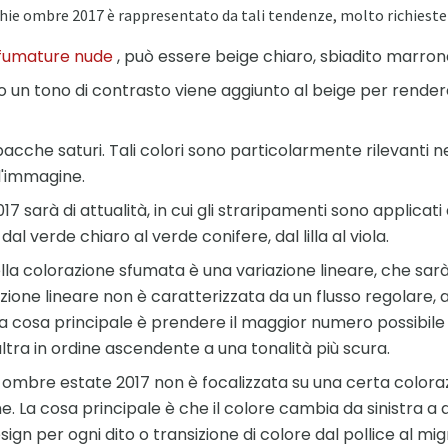
ghie ombre 2017 è rappresentato da tali tendenze, molto richieste t
fumature nude
, può essere beige chiaro, sbiadito marron
 un tono di contrasto viene aggiunto al beige per rendere 
 bacche saturi. Tali colori sono particolarmente rilevanti n
l'immagine.
sarà di attualità, in cui gli straripamenti sono applicati a
dal verde chiaro al verde conifere, dal lilla al viola.
a colorazione sfumata è una variazione lineare, che sarà 
zione lineare non è caratterizzata da un flusso regolare, al
a cosa principale è prendere il maggior numero possibile di 
'altra in ordine ascendente a una tonalità più scura.
 ombre estate 2017 non è focalizzata su una certa coloraz
. La cosa principale è che il colore cambia da sinistra a d
ign per ogni dito o transizione di colore dal pollice al mig