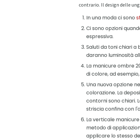
contrario. Il design delle un
In una moda ci sono
s
Ci sono opzioni quando
espressiva.
Saluti da toni chiari a
daranno luminosità al
La manicure ombre 2017 
di colore, ad esempio, 
Una nuova opzione nell
colorazione. La deposi
contorni sono chiari. L
striscia confina con l
La verticale manicure
metodo di applicazione
applicare lo stesso des