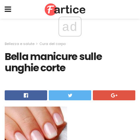
ad
Bellezza e salute
Cura del corpo
Bella manicure sulle
unghie corte