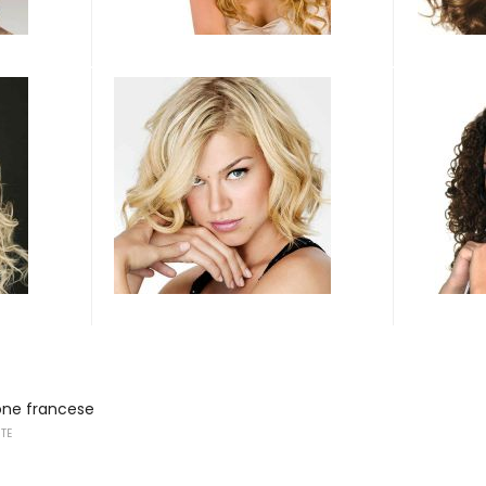
one francese
UTE