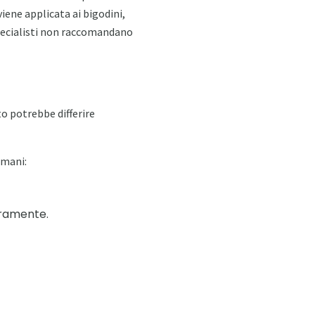
viene applicata ai bigodini,
specialisti non raccomandano
o potrebbe differire
amani:
beramente.