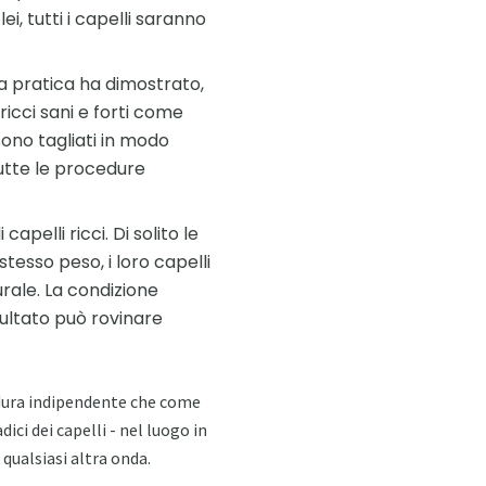
i, tutti i capelli saranno
la pratica ha dimostrato,
 ricci sani e forti come
ono tagliati in modo
tutte le procedure
pelli ricci. Di solito le
tesso peso, i loro capelli
rale. La condizione
sultato può rovinare
edura indipendente che come
ici dei capelli - nel luogo in
i qualsiasi altra onda.