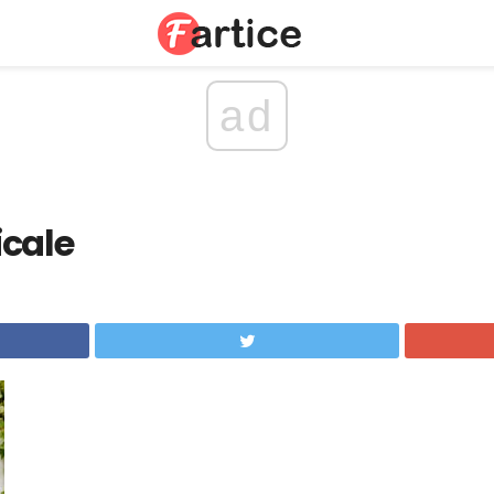
ad
icale