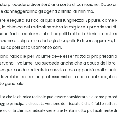
sta procedura diventerà una sorta di correzione. Dopo di le
e danneggeranno gli agenti chimici al minimo.
ere eseguita su ricci di qualsiasi lunghezza. Eppure, come 
,
la chimica dei radicali sembra la migliore. I proprietari di
o farlo regolarmente. I capelli trattati chimicamente s
ezione obbligatoria dei tagli di capelli. E di conseguenza, 
 su capelli assolutamente sani.
na radicale per volume deve esser fatta ai proprietari di ca
ervano il volume. Ma succede anche che a causa del loro s
leggera onda radicale in questo caso apparirà molto natu
 dovrebbe essere un professionista. In caso contrario, il ri
to generale.
lta che la chimica radicale può essere considerata sia come proc
ggio principale di questa versione del ricciolo è che è fatto sulle rad
zie a ciò, la chimica radicale viene trasferita molto più facilmente d