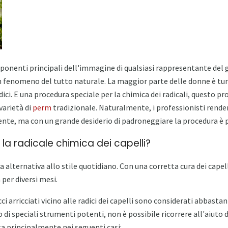
ponenti principali dell'immagine di qualsiasi rappresentante del g
n fenomeno del tutto naturale. La maggior parte delle donne è tu
radici. E una procedura speciale per la chimica dei radicali, questo
varietà di
perm
tradizionale. Naturalmente, i professionisti rende
te, ma con un grande desiderio di padroneggiare la procedura è p
la radicale chimica dei capelli?
 alternativa allo stile quotidiano. Con una corretta cura dei capel
 per diversi mesi.
ci arricciati vicino alle radici dei capelli sono considerati abbastanz
 di speciali strumenti potenti, non è possibile ricorrere all'aiuto d
 principalmente nei seguenti casi: