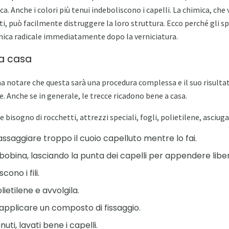
a. Anche i colori più tenui indeboliscono i capelli. La chimica, che 
ti, può facilmente distruggere la loro struttura. Ecco perché gli 
mica radicale immediatamente dopo la verniciatura.
a casa
notare che questa sarà una procedura complessa e il suo risultat
. Anche se in generale, le trecce ricadono bene a casa.
e bisogno di rocchetti, attrezzi speciali, fogli, polietilene, asciug
assaggiare troppo il cuoio capelluto mentre lo fai.
lla bobina, lasciando la punta dei capelli per appendere li
cono i fili.
lietilene e avvolgila.
applicare un composto di fissaggio.
ti, lavati bene i capelli.