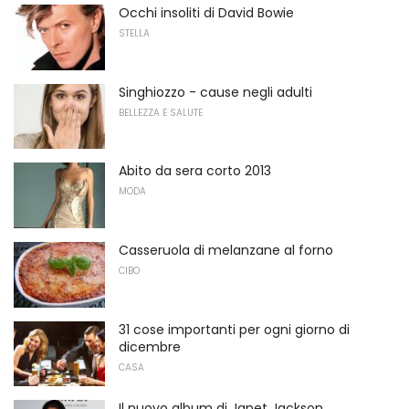
Occhi insoliti di David Bowie
STELLA
Singhiozzo - cause negli adulti
BELLEZZA E SALUTE
Abito da sera corto 2013
MODA
Casseruola di melanzane al forno
CIBO
31 cose importanti per ogni giorno di
dicembre
CASA
Il nuovo album di Janet Jackson,