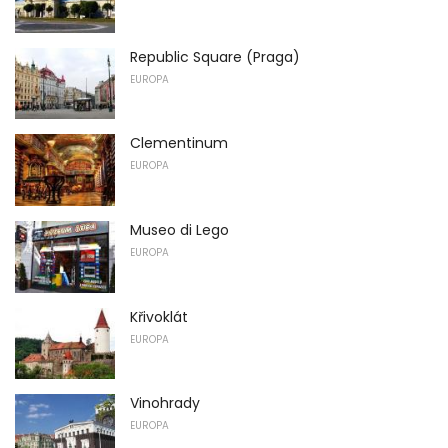
Republic Square (Praga)
EUROPA
Clementinum
EUROPA
Museo di Lego
EUROPA
Křivoklát
EUROPA
Vinohrady
EUROPA