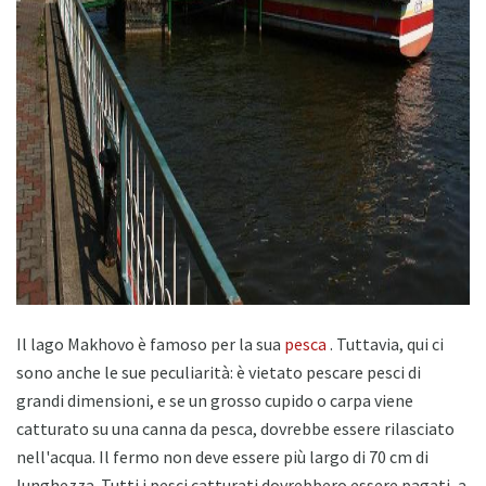
ad
Il lago Makhovo è famoso per la sua
pesca
. Tuttavia, qui ci
sono anche le sue peculiarità: è vietato pescare pesci di
grandi dimensioni, e se un grosso cupido o carpa viene
catturato su una canna da pesca, dovrebbe essere rilasciato
nell'acqua. Il fermo non deve essere più largo di 70 cm di
lunghezza. Tutti i pesci catturati dovrebbero essere pagati, a