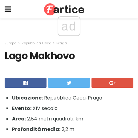
ad
Europa
Repubblica Ceca
Praga
Lago Makhovo
Ubicazione:
Repubblica Ceca, Praga
Evento:
XIV secolo
Area:
2,84 metri quadrati. km
Profondità media:
2,2 m