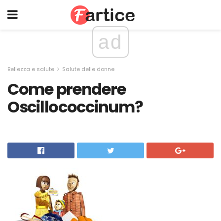
ad
Bellezza e salute
Salute delle donne
Come prendere
Oscillococcinum?