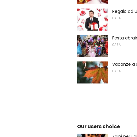
Regalo ad 
CASA
Festa ebrai
CASA
Vacanze a 
CASA
Our users choice
Zaini per i 