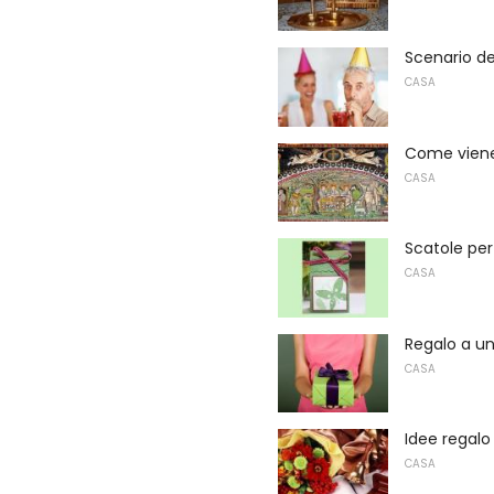
Scenario de
CASA
Come viene 
CASA
Scatole per
CASA
Regalo a u
CASA
Idee regalo
CASA