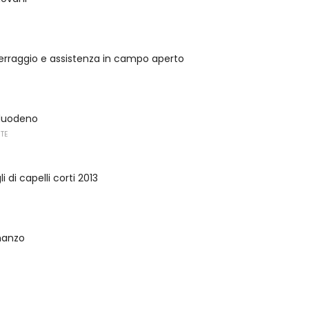
terraggio e assistenza in campo aperto
 duodeno
UTE
i di capelli corti 2013
manzo