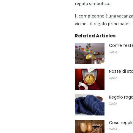
regalo simbolico.
Il compleanno è una vacanza,
vicine - il regalo principale!
Related Articles
Come feste
CASA
Nozze di st
CASA
Regalo raga
CASA
Cosa regala
CASA