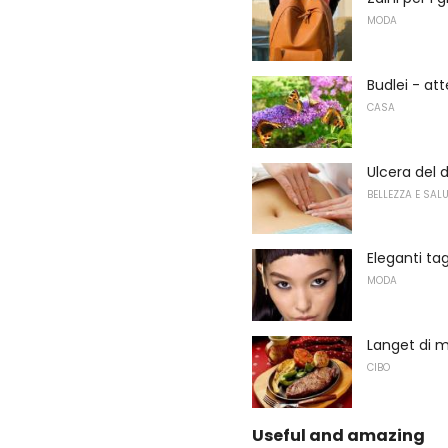
MODA
Budlei - at
CASA
Ulcera del
BELLEZZA E SAL
Eleganti tagl
MODA
Langet di 
CIBO
Useful and amazing