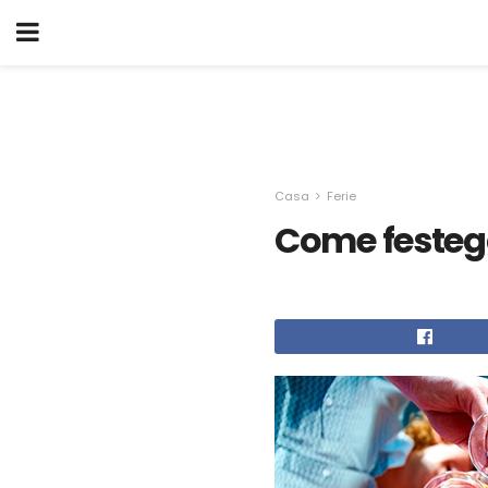
Casa
Ferie
Come festeg