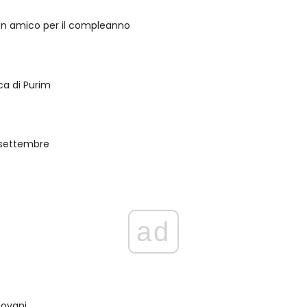
un amico per il compleanno
ca di Purim
settembre
ad
giovani