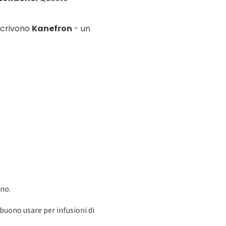
escrivono
Kanefron
- un
ino.
 buono usare per infusioni di