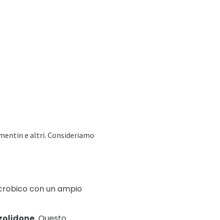
mentin e altri. Consideriamo
icrobico con un ampio
zolidone.
Questo