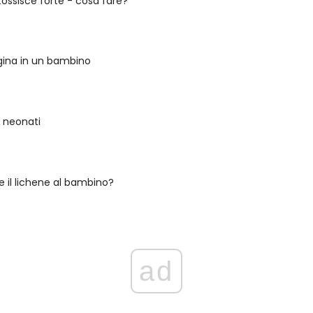
tossisce forte - cosa fare?
gina in un bambino
 neonati
e il lichene al bambino?
ad