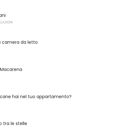
ani
ELAZIONI
la camera da letto
a Macarena
i cane hai nel tuo appartamento?
tra le stelle