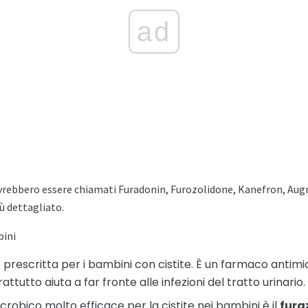
ad
ovrebbero essere chiamati Furadonin, Furozolidone, Kanefron, Aug
iù dettagliato.
bini
 prescritta per i bambini con cistite. È un farmaco antim
attutto aiuta a far fronte alle infezioni del tratto urinario.
robico molto efficace per la cistite nei bambini è il
fura