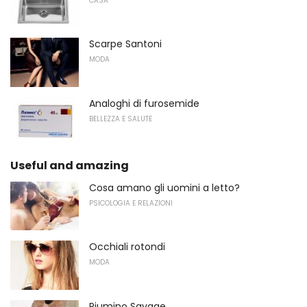
CASA
Scarpe Santoni
MODA
Analoghi di furosemide
BELLEZZA E SALUTE
Useful and amazing
Cosa amano gli uomini a letto?
PSICOLOGIA E RELAZIONI
Occhiali rotondi
MODA
Piumino Savage