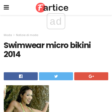
ad
Moda
Notizie di moda
Swimwear micro bikini
2014